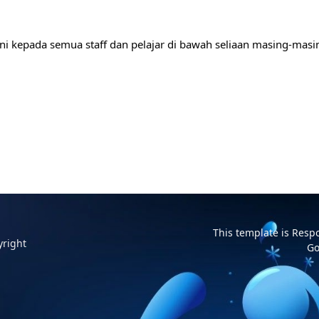
 kepada semua staff dan pelajar di bawah seliaan masing-masi
This template is Resp
yright
Go