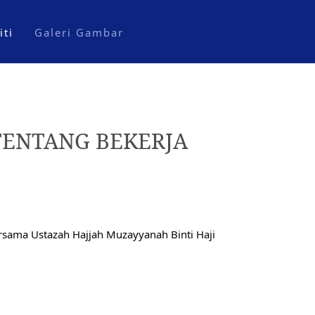
iti
Galeri Gambar
 TENTANG BEKERJA
ma Ustazah Hajjah Muzayyanah Binti Haji 